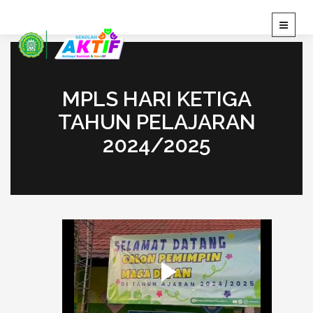
T
o
g
g
l
MPLS HARI KETIGA
e
n
TAHUN PELAJARAN
a
2024/2025
v
i
g
a
t
i
o
n