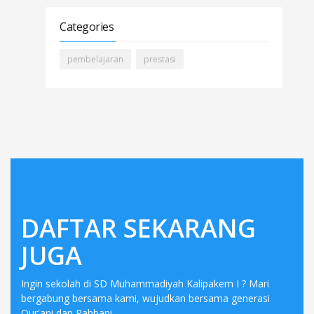
Categories
pembelajaran
prestasi
DAFTAR SEKARANG
JUGA
Ingin sekolah di SD Muhammadiyah Kalipakem I ? Mari
bergabung bersama kami, wujudkan bersama generasi
Qur'ani dan Rabbani.